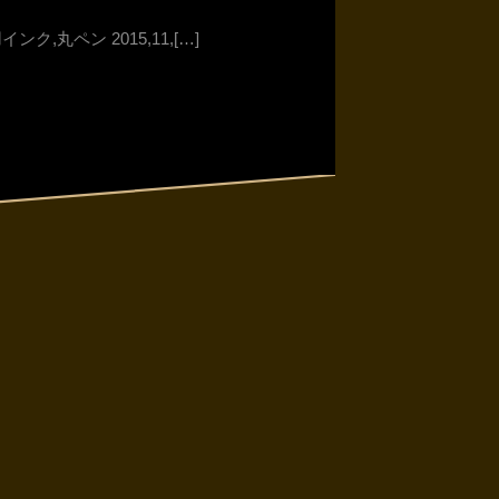
インク,丸ペン 2015,11,[…]