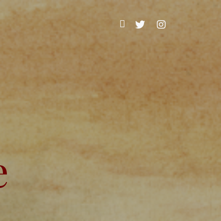
検
索
T
I
w
n
:
i
s
t
t
t
a
e
g
r
r
a
m
e